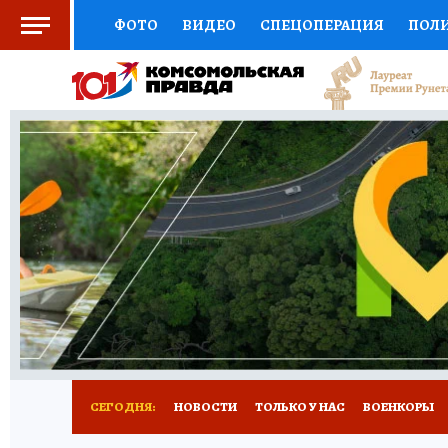
ФОТО
ВИДЕО
СПЕЦОПЕРАЦИЯ
ПОЛ
СОЦПОДДЕРЖКА
НАУКА
СПОРТ
КО
ВЫБОР ЭКСПЕРТОВ
ДОКТОР
ФИНАНС
КНИЖНАЯ ПОЛКА
ПРОГНОЗЫ НА СПОРТ
ПРЕСС-ЦЕНТР
НЕДВИЖИМОСТЬ
ТЕЛЕ
РАДИО КП
РЕКЛАМА
ТЕСТЫ
НОВОЕ 
СЕГОДНЯ:
НОВОСТИ
ТОЛЬКО У НАС
ВОЕНКОРЫ