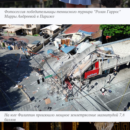
Фотосессия победительницы теннисного турнира "Ролан Гаррос"
Мирры Андреевой в Париже
На юге Филиппин произошло мощное землетрясение магнитудой 7,8
баллов