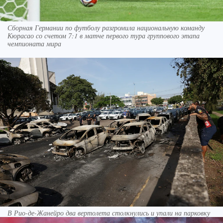
Сборная Германии по футболу разгромила национальную команду
Кюрасао со счетом 7:1 в матче первого тура группового этапа
чемпионата мира
В Рио-де-Жанейро два вертолета столкнулись и упали на парковку