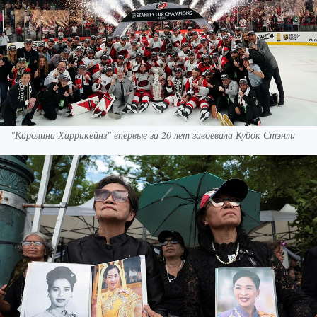
"Каролина Харрикейнз" впервые за 20 лет завоевала Кубок Стэнли