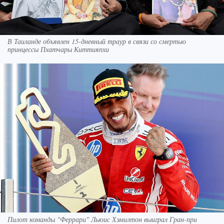
В Таиланде объявлен 15-дневный траур в связи со смертью
принцессы Пхатчары Киттияпхи
Пилот команды "Феррари" Льюис Хэмилтон выиграл Гран-при