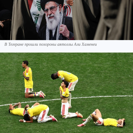
В Тегеране прошли похороны аятоллы Али Хаменеи