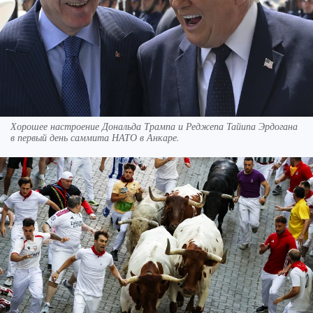
Хорошее настроение Дональда Трампа и Реджепа Тайипа Эрдогана
в первый день саммита НАТО в Анкаре.