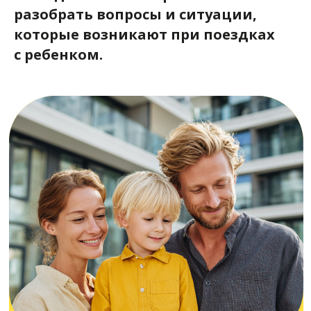
1
разобрать вопросы и ситуации,
«Нужно как-то
которые возникают при
поездках
особенно вызывать
с
ребенком.
такси, когда едешь
с
ребенком?»
1
.
Начинайте заказ
машины в Яндекс Go
с выбора раздела