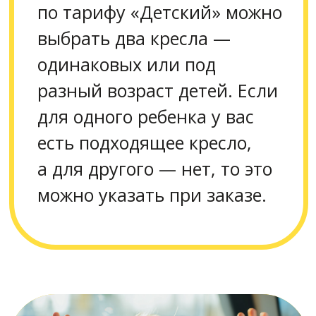
«Слышали, что
и
без кресла можно
перевозить
подросших
детей…»