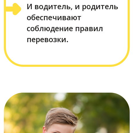
4
«У нас свое кресло,
можно поехать
с
ним?»