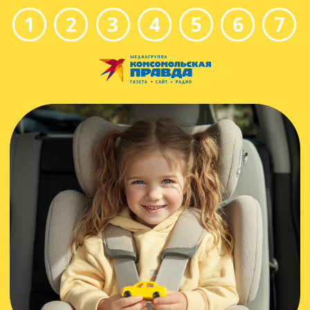
1
2
3
4
5
6
7
Ребенок
в
машине