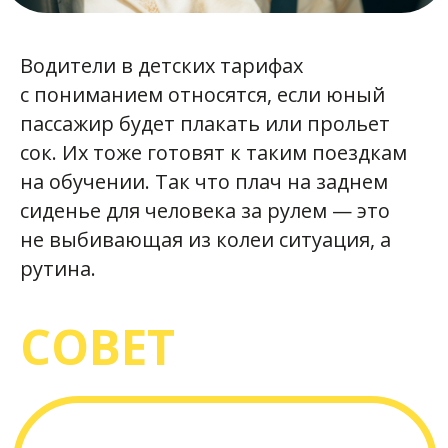
спецпроектов
Андрей Абрамов
Наталья Гордеева
Фото
Project manager
Midjourney/Людмила
Водители в детских тарифах
Валерия Ульянова
Филатова
с пониманием относятся, если юный
Автор идеи
Дизайн и верстка
Елена Ионова
Людмила Филатова
пассажир будет плакать или прольет
сок. Их тоже готовят к таким поездкам
Политика АО «ИД «Комсомольская правда»
в отношении обработки персональных данных
на обучении. Так что плач на заднем
реализации требований к защите персональных
данных
сиденье для человека за рулем — это
Политика обработки данных
|
Политика
обработки
файлов cookie
не выбивающая из колеи ситуация, а
рутина.
СОВЕТ