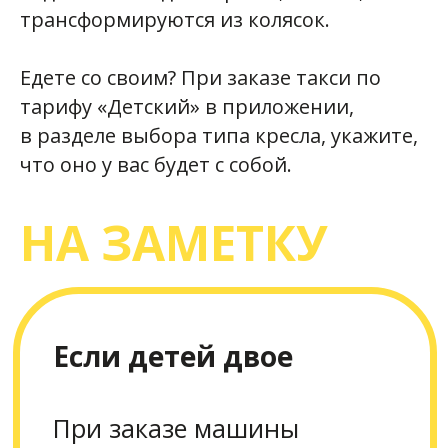
выспался и в настроении.
трансформируются из колясок.
Так у него появятся
приятные ассоциации
Едете со своим? При заказе такси по
с дорогой и такси — он
тарифу «Детский» в приложении,
быстрее освоится в машине
в разделе выбора типа кресла, укажите,
и можно будет впредь
что оно у вас будет с собой.
ездить на более
длительные расстояния.
НА ЗАМЕТКУ