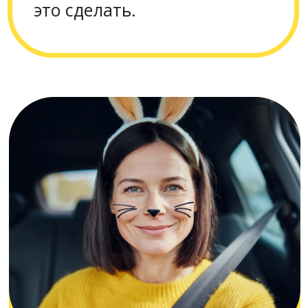
Безопасность ребенка
в
поездке —
ответственность
водителя
и
сопровождающих
взрослых.
Перед поездкой водитель
может попросить поправить