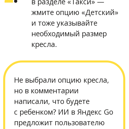
водители в
детском
тарифе?»