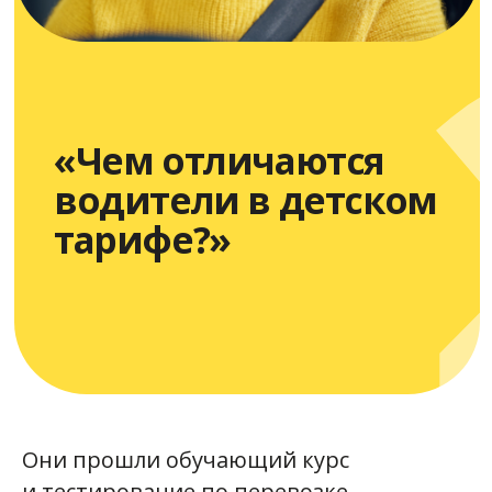
ремни и положение ребенка
в кресле. Пока юный
пассажир не пристегнут,
машина не начнет
движение.
Водители тарифа «Детский»
регулярно выполняют такие
поездки и знают нюансы
безопасных перевозок
детей. Поэтому им можно
доверять.
Водитель обеспечивает
Они прошли обучающий курс
подходящее кресло
и тестирование по перевозке