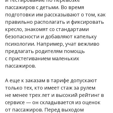
пассажиров с детьми. Во время
Родитель помогает
подготовки им рассказывают о том, как
правильно разместить
правильно располагать и фиксировать
и пристегнуть ребенка.
кресло, знакомят со стандартами
И водитель, и родитель
безопасности и добавляют капельку
обеспечивают
психологии. Например, учат вежливо
соблюдение правил
предлагать родителям помощь
перевозки.
с пристегиванием маленьких
пассажиров.
А еще к заказам в тарифе допускают
только тех, кто имеет стаж за рулем
не менее трех лет и высокий рейтинг в
сервисе — он складывается из оценок
от пассажиров. Перед выходом