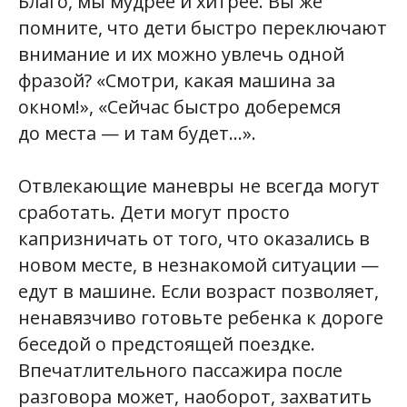
Благо, мы мудрее и хитрее. Вы же
помните, что дети быстро переключают
Перед поездкой водитель может
попросить поправить ремни
внимание и их можно увлечь одной
и положение ребенка в кресле.
фразой? «Смотри, какая машина за
Пока юный пассажир не
окном!», «Сейчас быстро доберемся
пристегнут, машина не начнет
до места — и там будет…».
движение.
Отвлекающие маневры не всегда могут
Водители тарифа «Детский»
сработать. Дети могут просто
регулярно выполняют такие
капризничать от того, что оказались в
поездки и знают нюансы
новом месте, в незнакомой ситуации —
безопасных перевозок детей.
едут в машине. Если возраст позволяет,
Поэтому им можно доверять.
ненавязчиво готовьте ребенка к дороге
беседой о предстоящей поездке.
Впечатлительного пассажира после
разговора может, наоборот, захватить