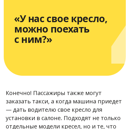
Как приучить
к
поездкам
в
автокресле
В идеале знакомство
с перемещениями по городу
на авто у малыша должно
Конечно! Пассажиры также могут
начаться с коротких
маршрутов. Еще лучше
заказать такси, а когда машина приедет
делать это в первой
— дать водителю свое кресло для
половине дня, когда
установки в салоне. Подходят не только
ребенок полон сил,
отдельные модели кресел, но и те, что