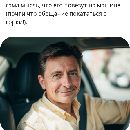
сама мысль, что его повезут на машине
(почти что обещание покататься с
горки!).
01.06.2026
Реклама
ООО «Яндекс.Такси»
ИНН 7704340310
erid: 2W5zFHRFTHB
Директор отдела
Текст