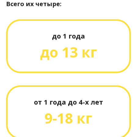
Всего их четыре:
до 1 года
до 13 кг
«Моему ребенку
в
кресле неудобно:
будет
капризничать!»
от 1 года до 4-х лет
9-18 кг