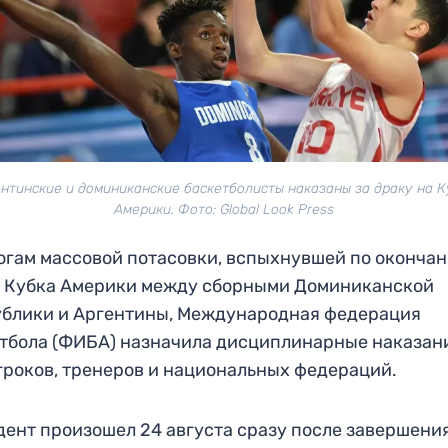
нтинские и доминиканские баскетболисты наказаны за драку на 
Америки. Фото: Global Look Press
огам массовой потасовки, вспыхнувшей по оконча
а Кубка Америки между сборными Доминиканской
блики и Аргентины, Международная федерация
тбола (ФИБА) назначила дисциплинарные наказан
гроков, тренеров и национальных федераций.
ент произошел 24 августа сразу после завершени