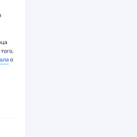
и
вца
того,
ала
о