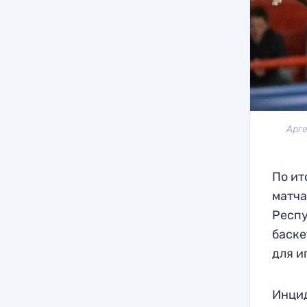
Арге
По ит
матч
Респу
баске
для и
Инцид