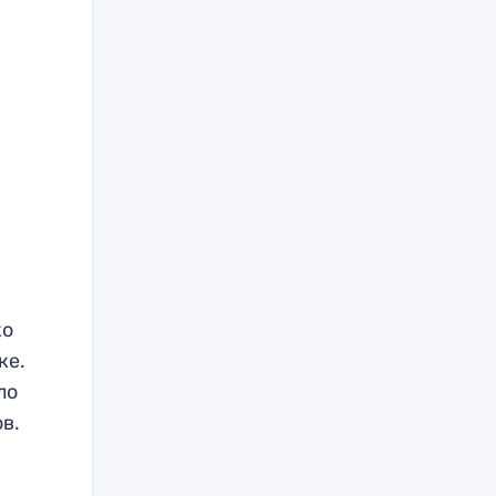
ко
ке.
ло
в.