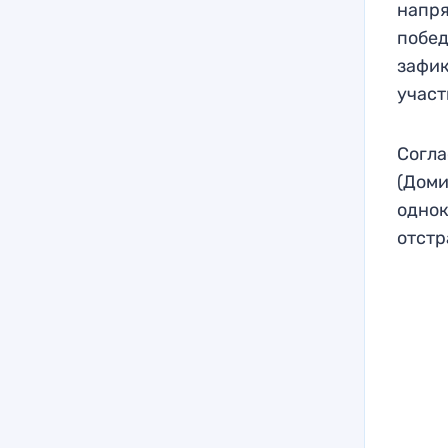
напря
побед
зафик
участ
Согла
(Доми
однок
отстр