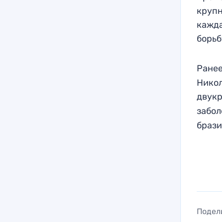
крупн
кажда
борьб
Ранее
Никол
двукр
забол
брази
Подел