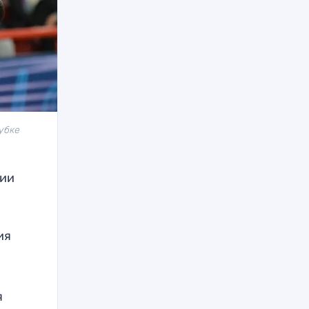
Кубке
нии
ия
я