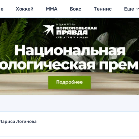
ие
Хоккей
MMA
Бокс
Теннис
Еще
Лариса Логинова