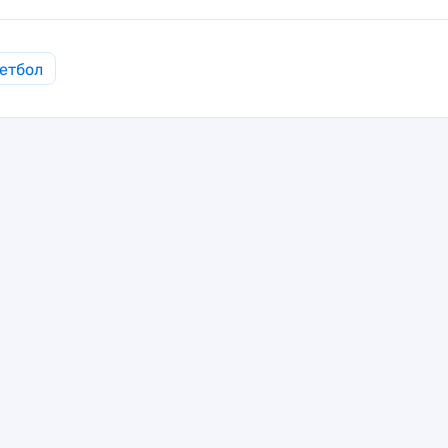
етбол