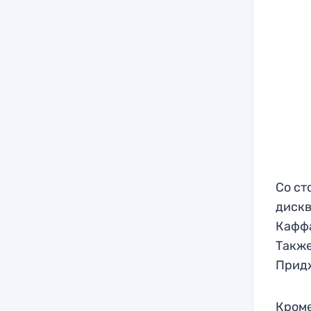
Со ст
дискв
Каффа
Также
Придж
Кроме