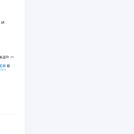
 и
ка» —
ся
в