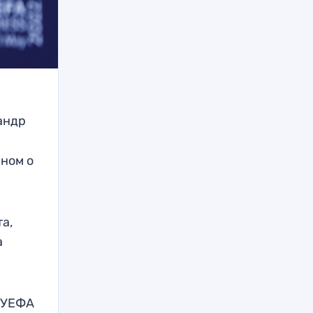
андр
ном о
а,
а
т УЕФА