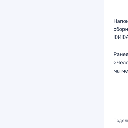
Напом
сборн
ФИФА
Ранее
«Челс
матче
Подел