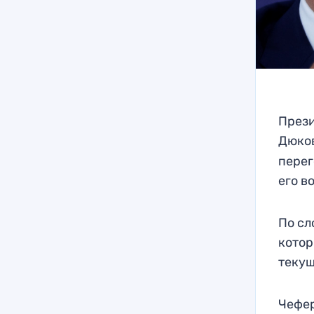
Прези
Дюко
перег
его в
По сл
котор
текущ
Чефер