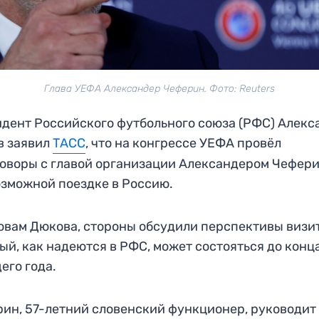
Глава УЕФА Александер Чеферин. Фото: Reuters
дент Российского футбольного союза (РФС) Алекс
в заявил
ТАСС
, что на конгрессе УЕФА провёл
оворы с главой организации Александером Чефери
озможной поездке в Россию.
овам Дюкова, стороны обсудили перспективы визит
ый, как надеются в РФС, может состояться до конц
его года.
ин, 57-летний словенский функционер, руководи