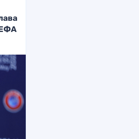
лава
УЕФА