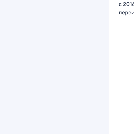
с 201
переи