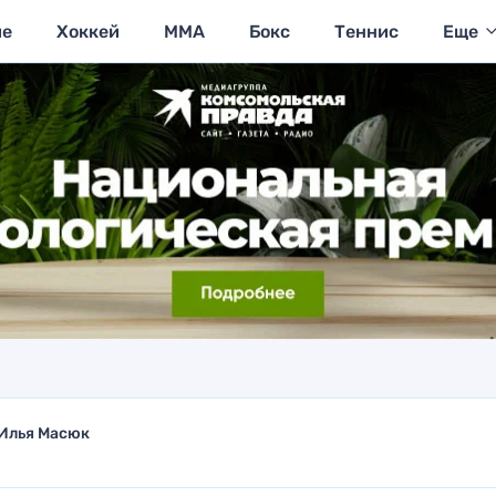
ие
Хоккей
MMA
Бокс
Теннис
Еще
Илья Масюк