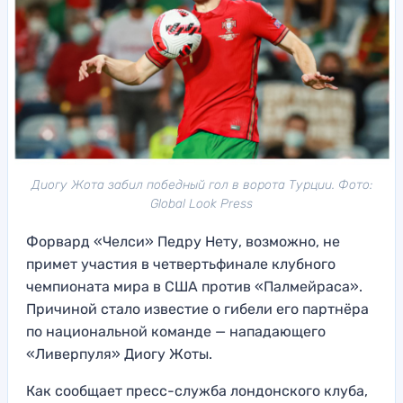
Диогу Жота забил победный гол в ворота Турции. Фото:
Global Look Press
Форвард «Челси» Педру Нету, возможно, не
примет участия в четвертьфинале клубного
чемпионата мира в США против «Палмейраса».
Причиной стало известие о гибели его партнёра
по национальной команде — нападающего
«Ливерпуля» Диогу Жоты.
Как сообщает пресс-служба лондонского клуба,