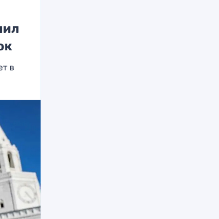
чил
ок
т в