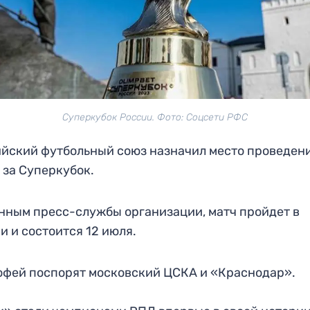
Суперкубок России. Фото: Соцсети РФС
йский футбольный союз назначил место проведен
 за Суперкубок.
нным пресс-службы организации, матч пройдет в
и и состоится 12 июля.
офей поспорят московский ЦСКА и «Краснодар».