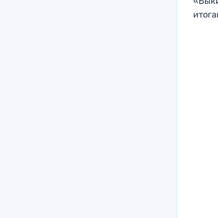
«Быки
итога