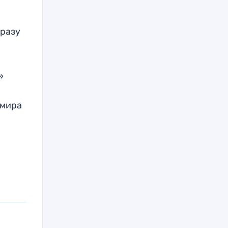
 разу
»
 мира