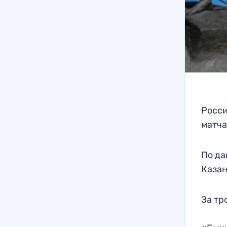
Росси
матча
По да
Казан
За тр