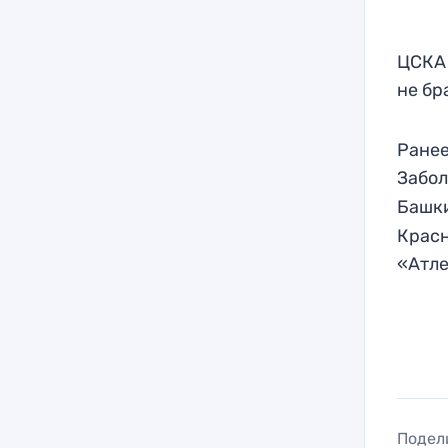
ЦСКА 
не бр
Ранее
Забо
Башк
Красн
«Атле
Подел