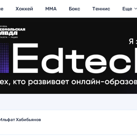
ие
Хоккей
MMA
Бокс
Теннис
Еще
Ильфат Хабибьянов