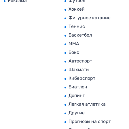
Реклама
Футбол
Хоккей
Фигурное катание
Теннис
Баскетбол
MMA
Бокс
Автоспорт
Шахматы
Киберспорт
Биатлон
Допинг
Легкая атлетика
Другие
Прогнозы на спорт