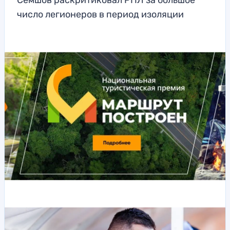
Семшов раскритиковал РПЛ за большое
число легионеров в период изоляции