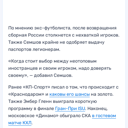
По мнению экс-футболиста, после возвращения
сборная России столкнется с нехваткой игроков.
Также Семшов крайне не одобряет выдачу
паспортов легионерам.
«Когда стоит выбор между неотоповым
иностранцев и своим игроком, надо доверять
своему», — добавил Семшов.
Ранее «КП-Спорт» писал о том, что происходит с
«Краснодаром» и
каковы его шансы
на золото.
Также Эмбер Гленн выиграла короткую
программу в финале
Гран-При ISU
. Наконец,
московское «Динамо» обыграло СКА
в гостевом
матче КХЛ
.