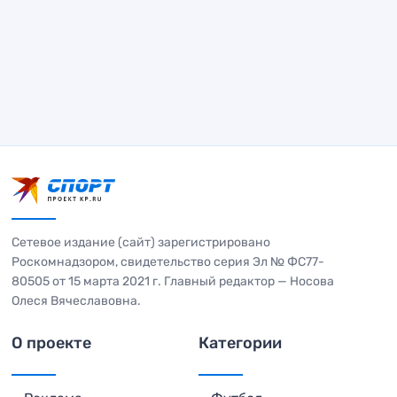
Сетевое издание (сайт) зарегистрировано
Роскомнадзором, свидетельство серия Эл № ФС77-
80505 от 15 марта 2021 г. Главный редактор — Носова
Олеся Вячеславовна.
О проекте
Категории