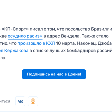
 «КП-Спорт» писал о том, что посольство Бразили
скве
осудило расизм
в адрес Вендела. Также стало
тно, что
произошло в КХЛ
10 марта. Наконец, Дзюба
ел Кержакова
в списке лучших бомбардиров росси
ола.
Подпишись на нас в Дзене!
иться