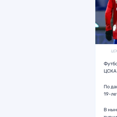
ЦСК
Футбо
ЦСКА 
По да
19-ле
В нын