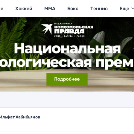
ие
Хоккей
MMA
Бокс
Теннис
Еще
Ильфат Хабибьянов