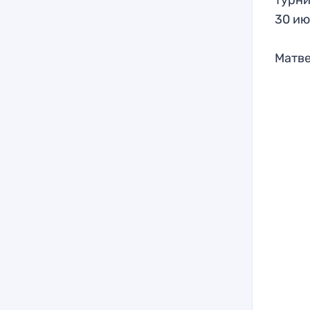
турни
30 ию
Матве