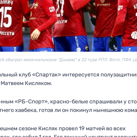
А обыграл махачкалинское "Динамо" в 22 туре РПЛ. Фото: ПФК 
льный клуб «Спартак» интересуется полузащитн
Матвеем Кисляком.
нным «РБ-Спорт», красно-белые спрашивали у ст
тнего хавбека, готов ли он покинул нынешнюю ком
ешнем сезоне Кисляк провел 19 матчей во всех