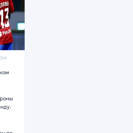
ЦСКА
иком
ороны
анду.