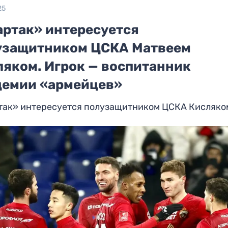
25
артак» интересуется
узащитником ЦСКА Матвеем
ляком. Игрок — воспитанник
демии «армейцев»
так» интересуется полузащитником ЦСКА Кисляко