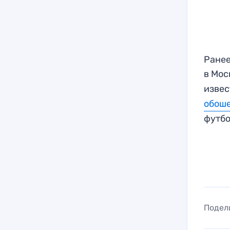
Ранее
в Мо
извес
обош
футб
Подел