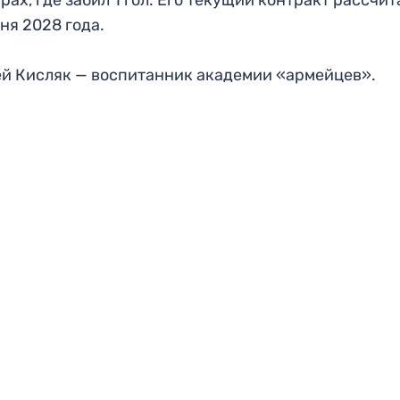
рах, где забил 1 гол. Его текущий контракт рассчит
ня 2028 года.
й Кисляк — воспитанник академии «армейцев».