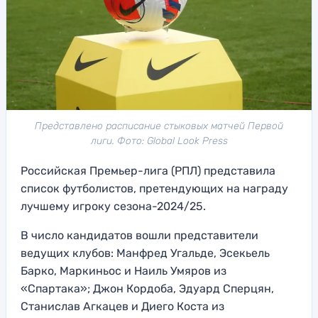
Представлено расписание стыковых матчей Первой
лиги. Фото: Global Look Press
Российская Премьер-лига (РПЛ) представила
список футболистов, претендующих на награду
лучшему игроку сезона-2024/25.
В число кандидатов вошли представители
ведущих клубов: Манфред Угальде, Эсекьель
Барко, Маркиньос и Наиль Умяров из
«Спартака»; Джон Кордоба, Эдуард Сперцян,
Станислав Агкацев и Диего Коста из