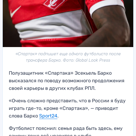
«Спартак» подпишет еще одного футболиста после
трансфера Барко. Фото: Global Look Press
Полузащитник «Спартака» Эсекьель Барко
высказался по поводу возможного продолжения
своей карьеры в других клубах РПЛ.
«Очень сложно представить, что в России я буду
играть где-то, кроме «Спартака», — приводит
слова Барко
Sport24
.
Футболист пояснил: семья рада быть здесь, ему
самому тоже всё нравится в клубе.