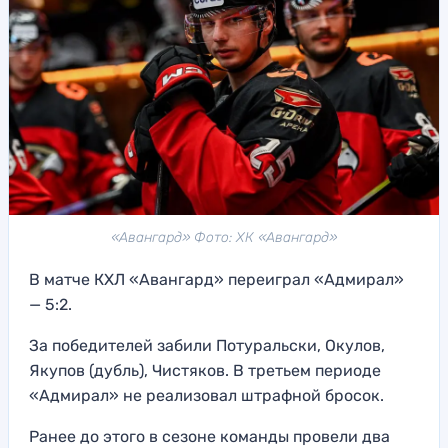
«Авангард» Фото: ХК «Авангард»
В матче КХЛ «Авангард» переиграл «Адмирал»
— 5:2.
За победителей забили Потуральски, Окулов,
Якупов (дубль), Чистяков. В третьем периоде
«Адмирал» не реализовал штрафной бросок.
Ранее до этого в сезоне команды провели два