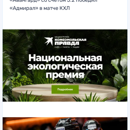
«Авангард» со счетом 5:2 победил
«Адмирал» в матче КХЛ