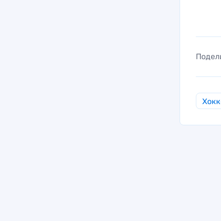
Подел
Хокк