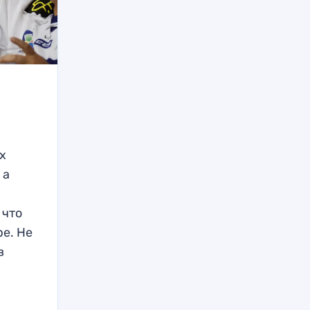
х
 а
 что
е. Не
в