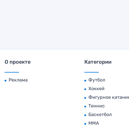
О проекте
Категории
Реклама
Футбол
Хоккей
Фигурное катани
Теннис
Баскетбол
MMA