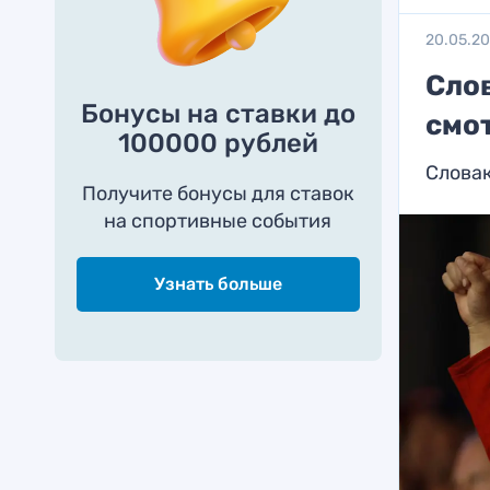
20.05.2
Сло
Бонусы на ставки до
смо
100000 рублей
Словак
Получите бонусы для ставок
на спортивные события
Узнать больше