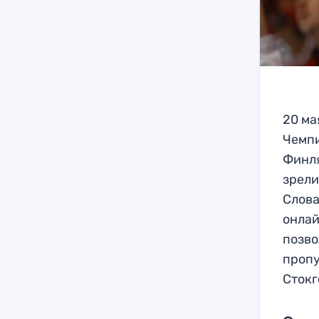
20 ма
Чемпи
Финля
зрели
Слова
онлай
позво
пропу
Стокг