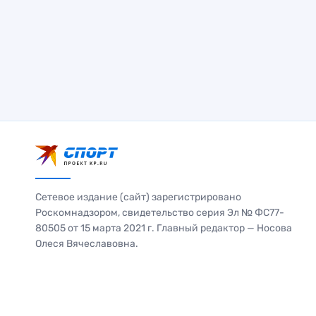
Сетевое издание (сайт) зарегистрировано
Роскомнадзором, свидетельство серия Эл № ФС77-
80505 от 15 марта 2021 г. Главный редактор — Носова
Олеся Вячеславовна.