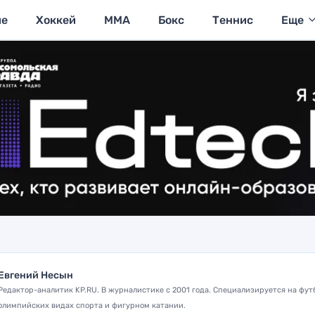
ие
Хоккей
MMA
Бокс
Теннис
Еще
Евгений Несын
Редактор-аналитик KP.RU. В журналистике с 2001 года. Специализируется на фут
олимпийских видах спорта и фигурном катании.