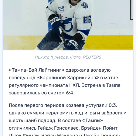
Никита Кучеров. Фото: REUTERS
«Тампа-Бэй Лайтнинг» одержала волевую
победу над «Каролиной Харрикейнз» в матче
регулярного чемпионата НХЛ. Встреча в Тампе
завершилась со счетом 6:4.
После первого периода хозяева уступали 0:3,
однако сумели переломить ход игры и забросили
шесть шайб подряд. В составе «Тампы»
отличились Гейдж Гонсалвес, Брэйден Пойнт,
Джек Финли, Райан Макдона и Джейк Гюнцель,