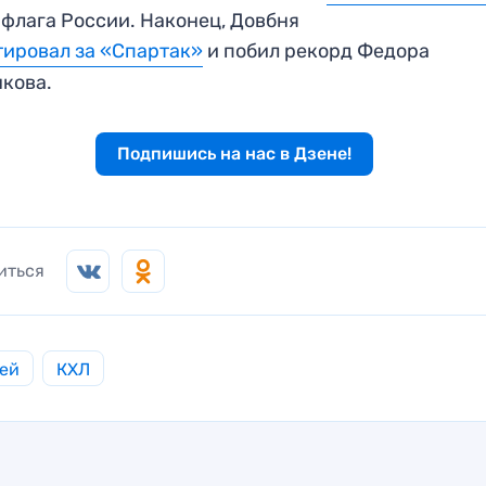
 флага России. Наконец, Довбня
ировал за «Спартак»
и побил рекорд Федора
нкова.
Подпишись на нас в Дзене!
иться
ей
КХЛ