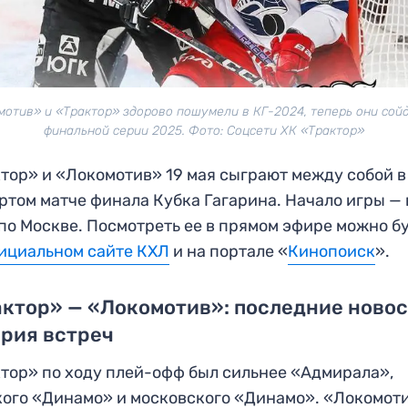
мотив» и «Трактор» здорово пошумели в КГ-2024, теперь они сойд
финальной серии 2025. Фото: Соцсети ХК «Трактор»
тор» и «Локомотив» 19 мая сыграют между собой в
ртом матче финала Кубка Гагарина. Начало игры — 
 по Москве. Посмотреть ее в прямом эфире можно б
ициальном сайте КХЛ
и на портале «
Кинопоиск
».
ктор» — «Локомотив»: последние новос
рия встреч
тор» по ходу плей-офф был сильнее «Адмирала»,
ого «Динамо» и московского «Динамо». «Локомот