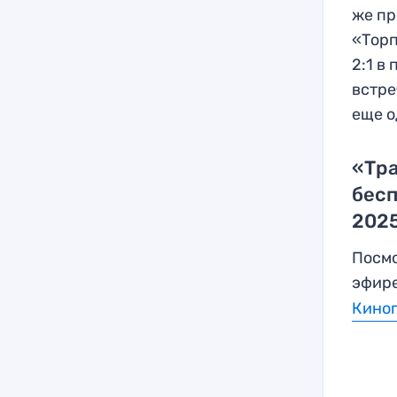
же пр
«Торп
2:1 в
встре
еще о
«Тра
бесп
2025
Посмо
эфире
Кино