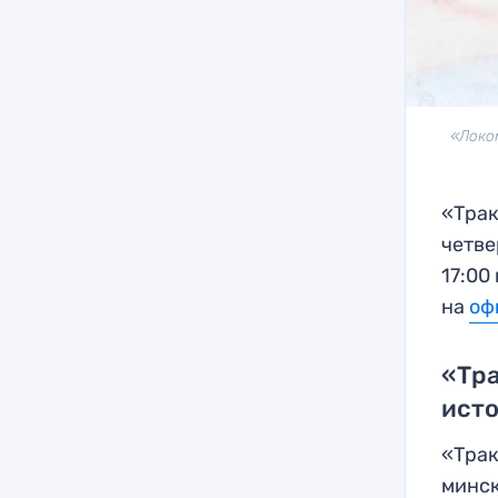
«Локо
«Трак
четве
17:00
на
оф
«Тра
исто
«Трак
минск