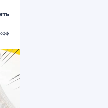
еть
-офф