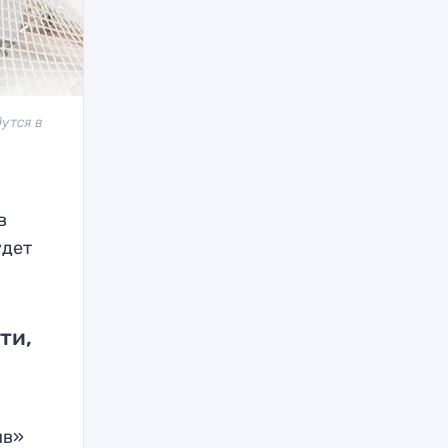
утся в
в
удет
ти,
ив»