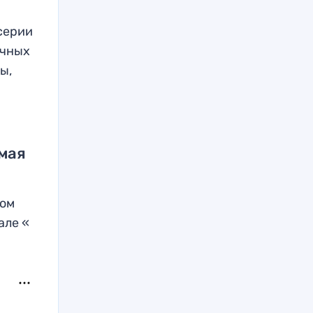
 серии
ичных
ы,
 мая
мом
але «