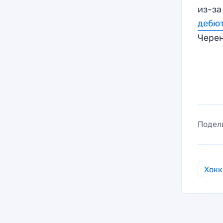
из-за
дебют
Чере
Подел
Хокк