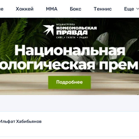
ие
Хоккей
MMA
Бокс
Теннис
Еще
Ильфат Хабибьянов