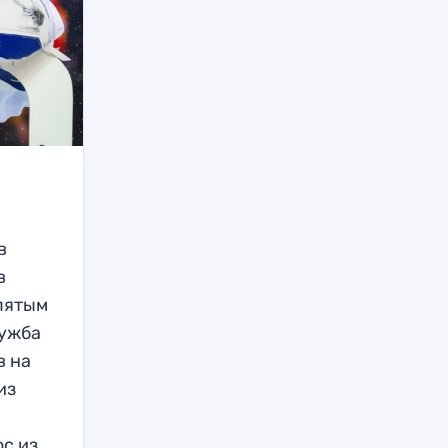
в
в
 пятым
лужба
в на
из
юс из