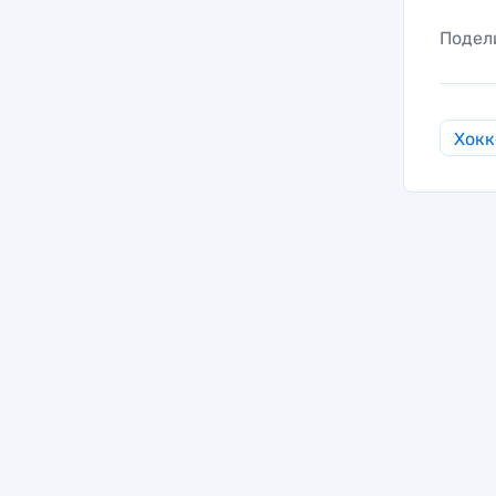
Подел
Хокк