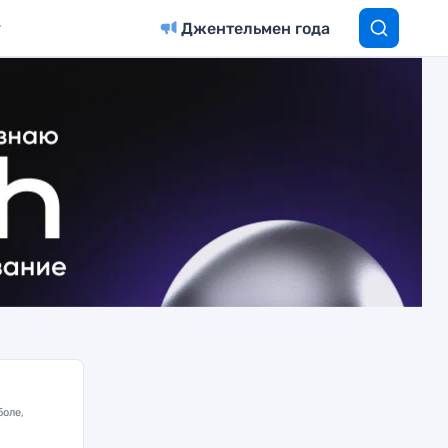
Джентельмен года
боле,