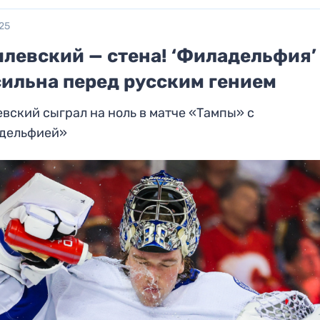
25
илевский — стена! ‘Филадельфия’
сильна перед русским гением
вский сыграл на ноль в матче «Тампы» с
дельфией»