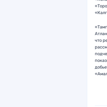
«Торо
«Калг
«Тамп
Атлан
что р
рассм
подче
показ
добье
«Амал