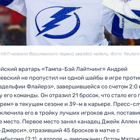
НХЛ назвала Василевского первой звездой недели. Фото: Reuters
йский вратарь «Тампа-Бэй Лайтнинг» Андрей
евский не пропустил ни одной шайбы в игре проти
дельфии Флайерз», завершившейся со счетом 2:0 
у его команды. Он отразил 21 бросок, что стало его
рем» в текущем сезоне и 39-м в карьере. Пресс-с
ключила его в тройку лучших игроков дня, постави
е место. Первое место занял канадец Джейк Аллен 
Джерси», отразивший 45 бросков в матче с
мбусом» (2:1), а второе — американец Остон Мэтть