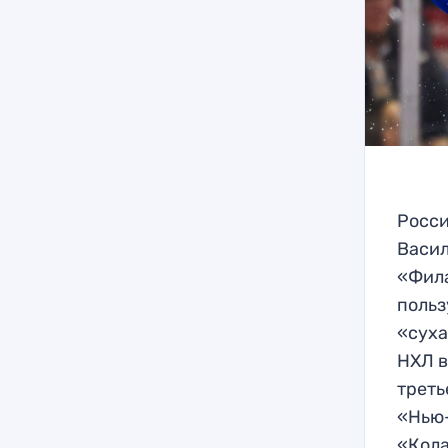
Росси
Васил
«Фила
польз
«суха
НХЛ в
треть
«Нью-
«Кола