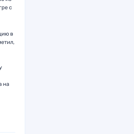
гре с
цию в
метил,
у
а на