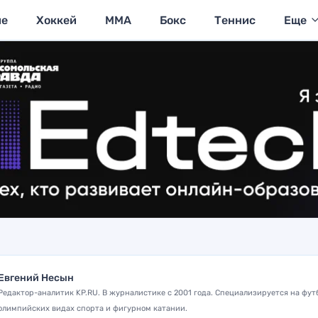
ие
Хоккей
MMA
Бокс
Теннис
Еще
Евгений Несын
Редактор-аналитик KP.RU. В журналистике с 2001 года. Специализируется на фут
олимпийских видах спорта и фигурном катании.