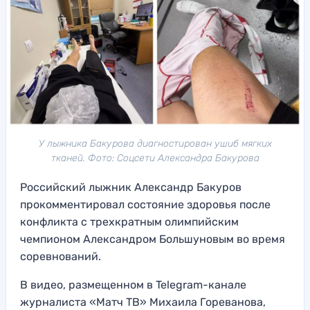
У лыжника Бакурова диагностирован ушиб мягких
тканей. Фото: Соцсети Александра Бакурова
Российский лыжник Александр Бакуров
прокомментировал состояние здоровья после
конфликта с трехкратным олимпийским
чемпионом Александром Большуновым во время
соревнований.
В видео, размещенном в Telegram-канале
журналиста «Матч ТВ» Михаила Гореванова,