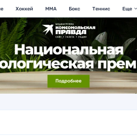
ие
Хоккей
MMA
Бокс
Теннис
Еще