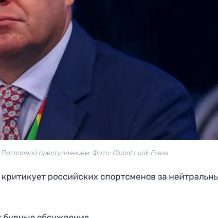
Потаповой преступлением. Фото: Global Look Press
о критикует российских спортсменов за нейтральн
т бурные обсуждения.