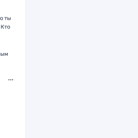
о ты
 Кто
ным