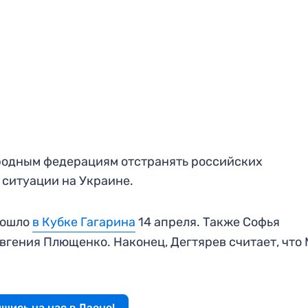
родным федерациям отстранять российских
а ситуации на Украине.
зошло
в Кубке Гагарина
14 апреля. Также Софья
вгения Плющенко. Наконец, Дегтярев считает, что
шись на нас в Дзене!