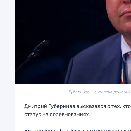
Губерниев: Не считаю решение 
Дмитрий Губерниев высказался о тех, кт
статус на соревнованиях.
Выступления без флага и гимна вызываю