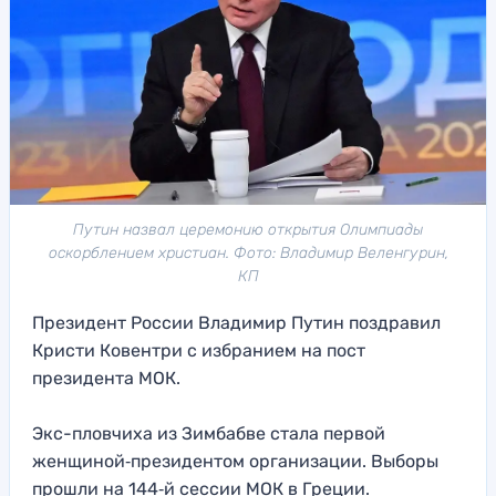
Путин назвал церемонию открытия Олимпиады
оскорблением христиан. Фото: Владимир Веленгурин,
КП
Президент России Владимир Путин поздравил
Кристи Ковентри с избранием на пост
президента МОК.
Экс-пловчиха из Зимбабве стала первой
женщиной‑президентом организации. Выборы
прошли на 144‑й сессии МОК в Греции.