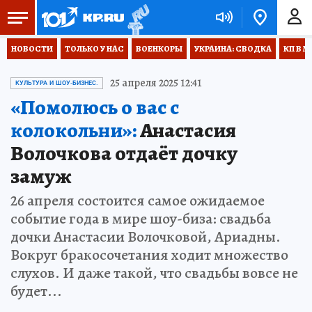
НОВОСТИ
ТОЛЬКО У НАС
ВОЕНКОРЫ
УКРАИНА: СВОДКА
КП В М
25 апреля 2025 12:41
КУЛЬТУРА И ШОУ-БИЗНЕС.
«Помолюсь о вас с
колокольни»:
Анастасия
Волочкова отдаёт дочку
замуж
26 апреля состоится самое ожидаемое
событие года в мире шоу-биза: свадьба
дочки Анастасии Волочковой, Ариадны.
Вокруг бракосочетания ходит множество
слухов. И даже такой, что свадьбы вовсе не
будет...