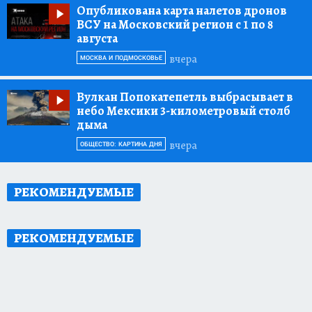
Опубликована карта налетов дронов
ВСУ на Московский регион с 1 по 8
августа
вчера
МОСКВА И ПОДМОСКОВЬЕ
Вулкан Попокатепетль выбрасывает в
небо Мексики 3-километровый столб
дыма
вчера
ОБЩЕСТВО: КАРТИНА ДНЯ
РЕКОМЕНДУЕМЫЕ
РЕКОМЕНДУЕМЫЕ