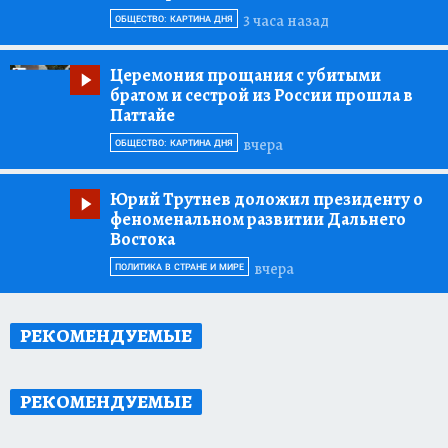
3 часа назад
ОБЩЕСТВО: КАРТИНА ДНЯ
Церемония прощания с убитыми
братом и сестрой из России прошла в
Паттайе
вчера
ОБЩЕСТВО: КАРТИНА ДНЯ
Юрий Трутнев доложил президенту о
феноменальном развитии Дальнего
Востока
вчера
ПОЛИТИКА В СТРАНЕ И МИРЕ
РЕКОМЕНДУЕМЫЕ
РЕКОМЕНДУЕМЫЕ