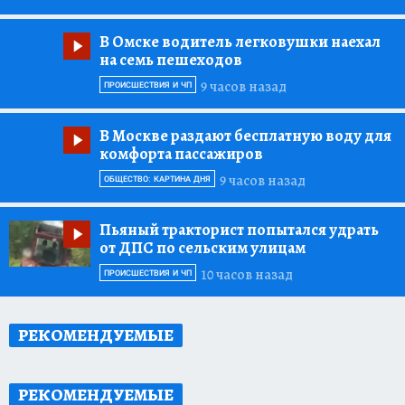
В Омске водитель легковушки наехал
на семь пешеходов
9 часов назад
ПРОИСШЕСТВИЯ И ЧП
В Москве раздают бесплатную воду для
комфорта пассажиров
9 часов назад
ОБЩЕСТВО: КАРТИНА ДНЯ
Пьяный тракторист попытался удрать
от ДПС по сельским улицам
10 часов назад
ПРОИСШЕСТВИЯ И ЧП
РЕКОМЕНДУЕМЫЕ
РЕКОМЕНДУЕМЫЕ