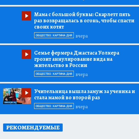
Мама с большой буквы:
Скарлетт пять
раз возвращалась в огонь, чтобы спасти
своих котят
вчера
ОБЩЕСТВО: КАРТИНА ДНЯ
Семье фермера Джастаса Уолкера
грозит аннулирование вида на
жительство в России
вчера
ОБЩЕСТВО: КАРТИНА ДНЯ
Учительница вышла замуж за ученика и
стала мамой во второй раз
вчера
ОБЩЕСТВО: КАРТИНА ДНЯ
РЕКОМЕНДУЕМЫЕ