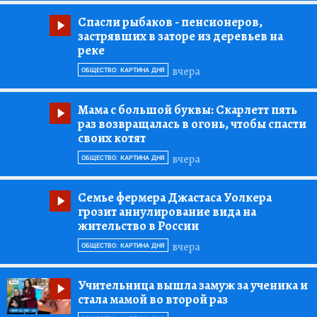
Спасли рыбаков
- пенсионеров,
застрявших в заторе из деревьев на
реке
вчера
ОБЩЕСТВО: КАРТИНА ДНЯ
Мама с большой буквы:
Скарлетт пять
раз возвращалась в огонь, чтобы спасти
своих котят
вчера
ОБЩЕСТВО: КАРТИНА ДНЯ
Семье фермера Джастаса Уолкера
грозит аннулирование вида на
жительство в России
вчера
ОБЩЕСТВО: КАРТИНА ДНЯ
Учительница вышла замуж за ученика и
стала мамой во второй раз