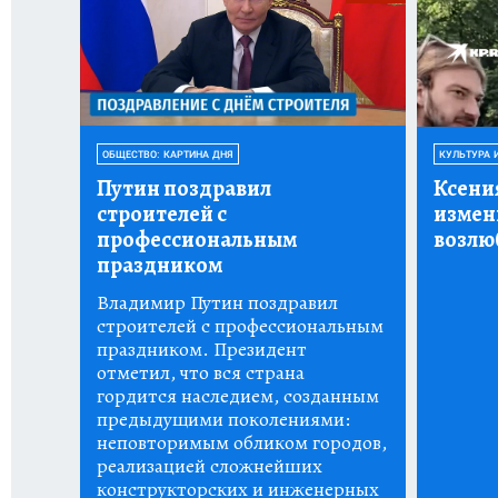
ОБЩЕСТВО: КАРТИНА ДНЯ
КУЛЬТУРА 
Путин поздравил
Ксени
строителей с
измен
профессиональным
возлю
праздником
Владимир Путин поздравил
строителей с профессиональным
праздником. Президент
отметил, что вся страна
гордится наследием, созданным
предыдущими поколениями:
неповторимым обликом городов,
реализацией сложнейших
конструкторских и инженерных