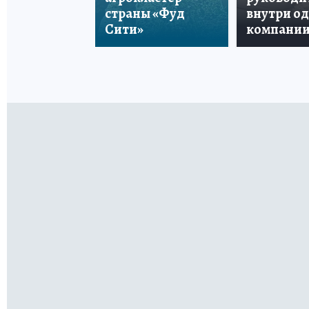
страны «Фуд
внутри о
Сити»
компани