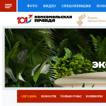
ФОТО
ВИДЕО
СПЕЦОПЕРАЦИЯ
ПОЛ
СОЦПОДДЕРЖКА
НАУКА
СПОРТ
КО
ВЫБОР ЭКСПЕРТОВ
ДОКТОР
ФИНАНС
КНИЖНАЯ ПОЛКА
ПРОГНОЗЫ НА СПОРТ
ПРЕСС-ЦЕНТР
НЕДВИЖИМОСТЬ
ТЕЛЕ
РАДИО КП
РЕКЛАМА
ТЕСТЫ
НОВОЕ 
СЕГОДНЯ:
НОВОСТИ
ТОЛЬКО У НАС
ВОЕНКОРЫ