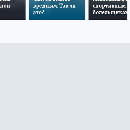
дной
вредным. Так ли
спортивным
и
это?
болельщикам