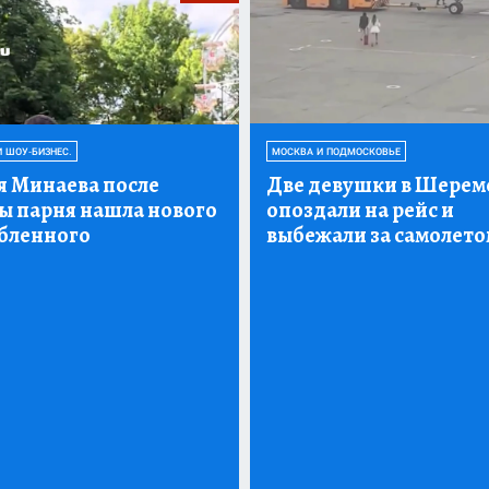
И ШОУ-БИЗНЕС.
МОСКВА И ПОДМОСКОВЬЕ
я Минаева после
Две девушки в Шерем
ы парня нашла нового
опоздали на рейс и
бленного
выбежали за самолето