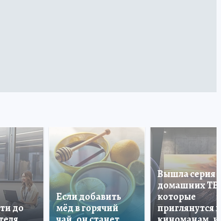
Вышла серия
домашних ТВ
Если добавить
которые
ти до
мёд в горячий
приглянутся 
теля
чай, он станет
киноманам, и