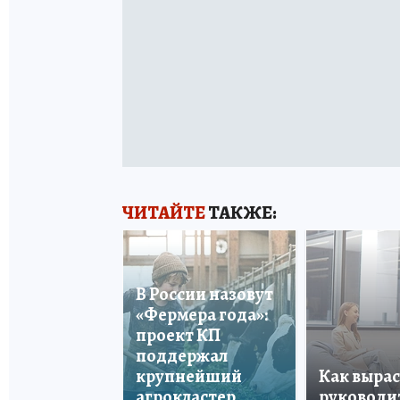
ЧИТАЙТЕ
ТАКЖЕ:
В России назовут
«Фермера года»:
проект КП
поддержал
крупнейший
Как вырас
агрокластер
руководи