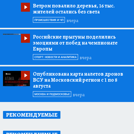
Ветром повалило деревья, 16 тыс.
жителей остались без света
вчера
ПРОИСШЕСТВИЯ И ЧП
Российские прыгуны поделились
эмоциями от побед на чемпионате
Европы
вчера
СПОРТ: НОВОСТИ И АНАЛИТИКА
Опубликована карта налетов дронов
ВСУ на Московский регион с 1 по 8
августа
вчера
МОСКВА И ПОДМОСКОВЬЕ
РЕКОМЕНДУЕМЫЕ