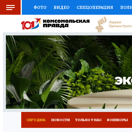
ФОТО
ВИДЕО
СПЕЦОПЕРАЦИЯ
ПОЛ
СОЦПОДДЕРЖКА
НАУКА
СПОРТ
КО
ВЫБОР ЭКСПЕРТОВ
ДОКТОР
ФИНАНС
КНИЖНАЯ ПОЛКА
ПРОГНОЗЫ НА СПОРТ
ПРЕСС-ЦЕНТР
НЕДВИЖИМОСТЬ
ТЕЛЕ
РАДИО КП
РЕКЛАМА
ТЕСТЫ
НОВОЕ 
СЕГОДНЯ:
НОВОСТИ
ТОЛЬКО У НАС
ВОЕНКОРЫ