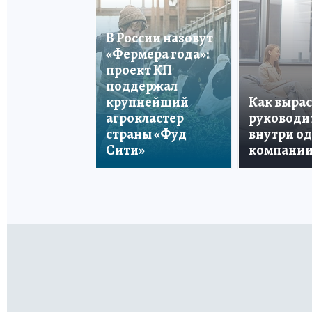
В России назовут
«Фермера года»:
проект КП
поддержал
крупнейший
Как вырас
агрокластер
руководи
страны «Фуд
внутри о
Сити»
компани