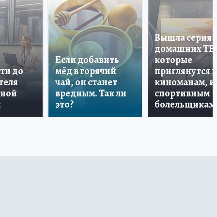
Вышла серия
домашних ТВ
Если добавить
которые
ти до
мёд в горячий
приглянутся 
теля
чай, он станет
киноманам, и
дной
вредным. Так ли
спортивным
и
это?
болельщикам