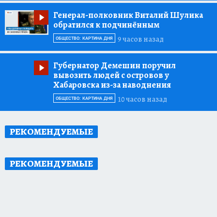
Генерал-полковник Виталий Шулика
обратился к подчинённым
9 часов назад
ОБЩЕСТВО: КАРТИНА ДНЯ
Губернатор Демешин поручил
вывозить людей с островов у
Хабаровска из-за наводнения
10 часов назад
ОБЩЕСТВО: КАРТИНА ДНЯ
РЕКОМЕНДУЕМЫЕ
РЕКОМЕНДУЕМЫЕ