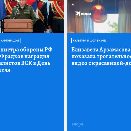
 КАРТИНА ДНЯ
КУЛЬТУРА И ШОУ-БИЗНЕС.
нистра обороны РФ
Елизавета Арзамасова
 Фрадков наградил
показала трогательно
алистов ВСК в День
видео с красавицей-д
теля
вчера