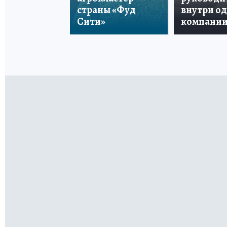
страны «Фуд
внутри о
Сити»
компани