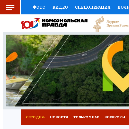
ФОТО
ВИДЕО
СПЕЦОПЕРАЦИЯ
ПОЛ
СОЦПОДДЕРЖКА
НАУКА
СПОРТ
КО
ВЫБОР ЭКСПЕРТОВ
ДОКТОР
ФИНАНС
КНИЖНАЯ ПОЛКА
ПРОГНОЗЫ НА СПОРТ
ПРЕСС-ЦЕНТР
НЕДВИЖИМОСТЬ
ТЕЛЕ
РАДИО КП
РЕКЛАМА
ТЕСТЫ
НОВОЕ 
СЕГОДНЯ:
НОВОСТИ
ТОЛЬКО У НАС
ВОЕНКОРЫ