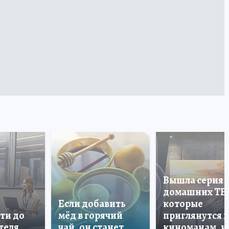
Вышла серия
домашних ТВ
Если добавить
которые
ти до
мёд в горячий
приглянутся 
теля
чай, он станет
киноманам, и