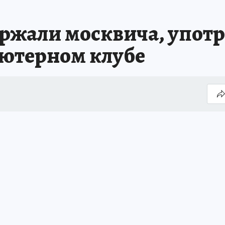
ржали москвича, упот
ьютерном клубе