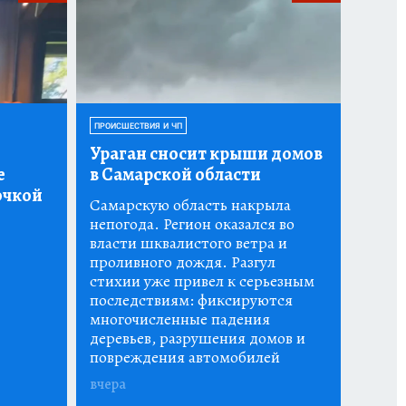
ПРОИСШЕСТВИЯ И ЧП
Ураган сносит крыши домов
е
в Самарской области
очкой
Самарскую область накрыла
непогода. Регион оказался во
власти шквалистого ветра и
проливного дождя. Разгул
стихии уже привел к серьезным
последствиям: фиксируются
многочисленные падения
деревьев, разрушения домов и
повреждения автомобилей
вчера