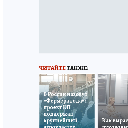
ЧИТАЙТЕ
ТАКЖЕ:
В России назовут
«Фермера года»:
проект КП
поддержал
крупнейший
Как вырас
агрокластер
руководи