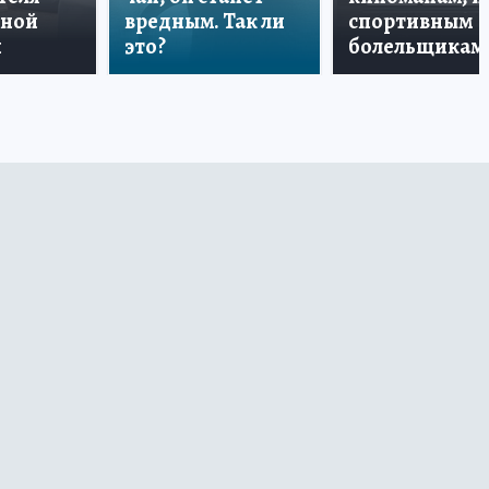
дной
вредным. Так ли
спортивным
и
это?
болельщикам