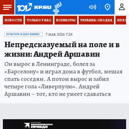
НОВОСТИ
ТОЛЬКО У НАС
ВОЕНКОРЫ
УКРАИНА: СВОДКА
КП В М
7 мая 2026 7:24
КУЛЬТУРА И ШОУ-БИЗНЕС.
Непредсказуемый на поле и в
жизни: Андрей Аршавин
Он вырос в Ленинграде, болел за
«Барселону» и играл дома в футбол, мешая
спать соседям. А потом вырос и забил
четыре гола «Ливерпулю». Андрей
Аршавин – тот, кто не умеет сдаваться