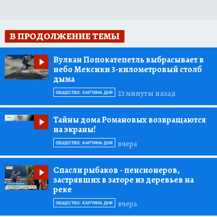
В ПРОДОЛЖЕНИЕ ТЕМЫ
Вулкан Попокатепетль выбрасывает в
небо Мексики 3-километровый столб
дыма
23 минуты назад
ОБЩЕСТВО: КАРТИНА ДНЯ
Тайны дома Романовых возвращаются
на экраны!
вчера
ОБЩЕСТВО: КАРТИНА ДНЯ
Спасли рыбаков
- пенсионеров,
застрявших в заторе из деревьев на
реке
вчера
ОБЩЕСТВО: КАРТИНА ДНЯ