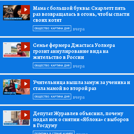
Мама с большой буквы:
Скарлетт пять
раз возвращалась в огонь, чтобы спасти
своих котят
вчера
ОБЩЕСТВО: КАРТИНА ДНЯ
Семье фермера Джастаса Уолкера
грозит аннулирование вида на
жительство в России
вчера
ОБЩЕСТВО: КАРТИНА ДНЯ
Учительница вышла замуж за ученика и
стала мамой во второй раз
вчера
ОБЩЕСТВО: КАРТИНА ДНЯ
Депутат Журавлев объяснил, почему
подал иск о снятии «Яблока» с выборов
в Госдуму
ПОЛИТИКА В СТРАНЕ И МИРЕ