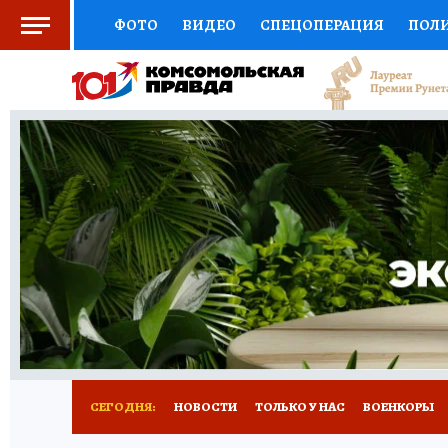
ФОТО
ВИДЕО
СПЕЦОПЕРАЦИЯ
ПОЛ
СОЦПОДДЕРЖКА
НАУКА
СПОРТ
КО
ВЫБОР ЭКСПЕРТОВ
ДОКТОР
ФИНАНС
КНИЖНАЯ ПОЛКА
ПРОГНОЗЫ НА СПОРТ
ПРЕСС-ЦЕНТР
НЕДВИЖИМОСТЬ
ТЕЛЕ
РАДИО КП
РЕКЛАМА
ТЕСТЫ
НОВОЕ 
СЕГОДНЯ:
НОВОСТИ
ТОЛЬКО У НАС
ВОЕНКОРЫ