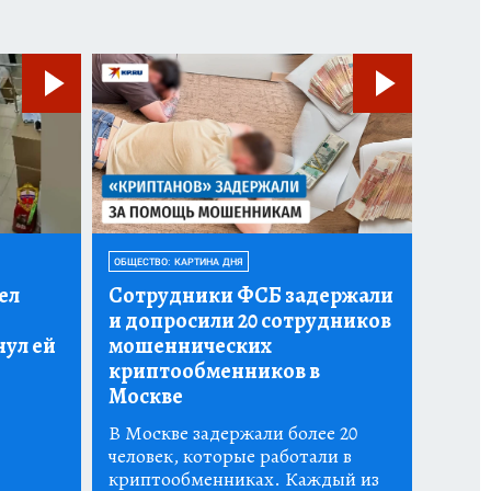
ОБЩЕСТВО: КАРТИНА ДНЯ
ел
Сотрудники ФСБ задержали
и допросили 20 сотрудников
нул ей
мошеннических
криптообменников в
Москве
В Москве задержали более 20
человек, которые работали в
криптообменниках. Каждый из