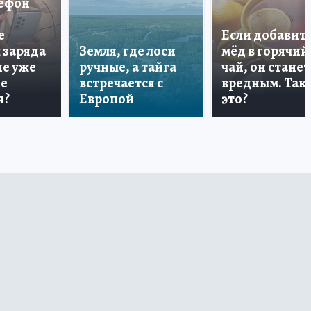
лефон
е
Если добавит
 заряда
Земля, где лоси
мёд в горячий
ше уже
ручные, а тайга
чай, он станет
не
встречается с
вредным. Так 
я?
Европой
это?