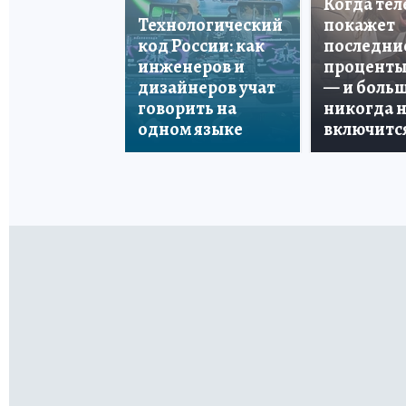
Когда те
Технологический
покажет
код России: как
последни
инженеров и
проценты
дизайнеров учат
— и боль
говорить на
никогда 
одном языке
включитс