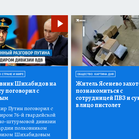
В СТРАНЕ И МИРЕ
ОБЩЕСТВО: КАРТИНА ДНЯ
вник Шихабидов на
Житель Ясенево захот
у поговорил с
познакомиться с
ным
сотрудницей ПВЗ и су
в лицо пистолет
ир Путин поговорил с
иром 76-й гвардейской
но-штурмовой дивизии
ардии полковником
зизом Шихабидовым