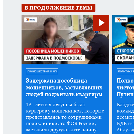
В ПРОДОЛЖЕНИЕ ТЕМЫ
ПРОИСШЕСТВИЯ И ЧП
ПОЛИТИКА 
Задержана пособница
Полко
мошенников, заставлявших
чистот
людей поджигать квартиры
Пути
19 - летняя девушка была
Владим
курьеров у мошенников, которые
команд
представляясь то сотрудниками
десант
поликлиники, то ФСБ России,
ВДВ гв
заставили другую жительницу
Абдула