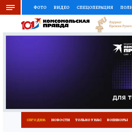
ФОТО
ВИДЕО
СПЕЦОПЕРАЦИЯ
ПОЛ
СОЦПОДДЕРЖКА
НАУКА
СПОРТ
КО
ВЫБОР ЭКСПЕРТОВ
ДОКТОР
ФИНАНС
КНИЖНАЯ ПОЛКА
ПРОГНОЗЫ НА СПОРТ
ПРЕСС-ЦЕНТР
НЕДВИЖИМОСТЬ
ТЕЛЕ
РАДИО КП
РЕКЛАМА
ТЕСТЫ
НОВОЕ 
СЕГОДНЯ:
НОВОСТИ
ТОЛЬКО У НАС
ВОЕНКОРЫ