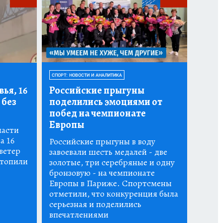
СПОРТ: НОВОСТИ И АНАЛИТИКА
ья, 16
Российские прыгуны
 без
поделились эмоциями от
побед на чемпионате
Европы
ласти
а 16
Российские прыгуны в воду
ветер
завоевали шесть медалей - две
атопили
золотые, три серебряные и одну
бронзовую - на чемпионате
Европы в Париже. Спортсмены
отметили, что конкуренция была
серьезная и поделились
впечатлениями