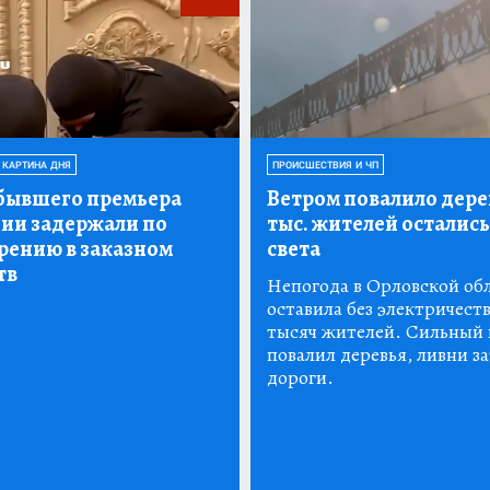
 КАРТИНА ДНЯ
ПРОИСШЕСТВИЯ И ЧП
бывшего премьера
Ветром повалило дерев
ии задержали по
тыс.
жителей остались
рению в заказном
света
тв
Непогода в Орловской об
оставила без электричеств
тысяч жителей. Сильный 
повалил деревья, ливни з
дороги.