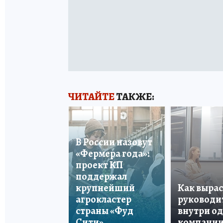
ЧИТАЙТЕ
ТАКЖЕ:
В России назовут
«Фермера года»:
проект КП
поддержал
крупнейший
Как вырас
агрокластер
руководи
страны «Фуд
внутри о
Сити»
компани