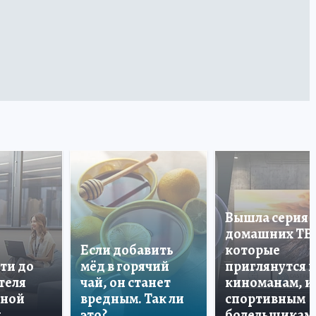
Вышла серия
домашних ТВ
Если добавить
которые
ти до
мёд в горячий
приглянутся 
теля
чай, он станет
киноманам, и
дной
вредным. Так ли
спортивным
и
это?
болельщикам