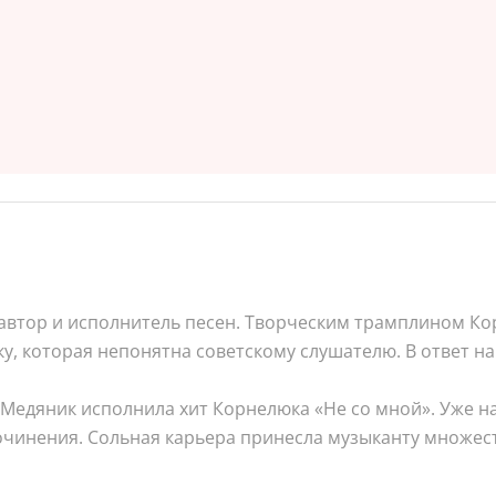
 автор и исполнитель песен. Творческим трамплином Ко
ку, которая непонятна советскому слушателю. В ответ н
 Медяник исполнила хит Корнелюка «Не со мной». Уже 
очинения. Сольная карьера принесла музыканту множест