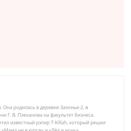
. Она родилась в деревне Захонье-2, в
 Г. В. Плеханова на факультет бизнеса.
етил известный рэпер T-Killah, который решил
«Мама не в курсе» и «Лёд и ночь».