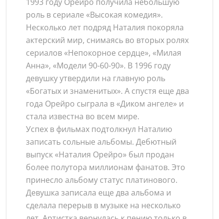
1993 году Орейро получила небольшую
роль в сериале «Высокая комедия».
Несколько лет подряд Наталия покоряла
актерский мир, снимаясь во вторых ролях
сериалов «Непокорное сердце», «Милая
Анна», «Модели 90-60-90». В 1996 году
девушку утвердили на главную роль
«Богатых и знаменитых». А спустя еще два
года Орейро сыграла в «Диком ангеле» и
стала известна во всем мире.
Успех в фильмах подтолкнул Наталию
записать сольные альбомы. Дебютный
выпуск «Наталия Орейро» был продан
более полутора миллионам фанатов. Это
принесло альбому статус платинового.
Девушка записала еще два альбома и
сделала перерыв в музыке на несколько
лет. Артистка вернулась к пению только в