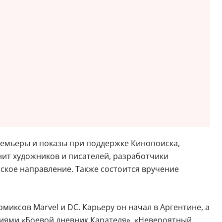
премьеры и показы при поддержке Кинопоиска,
нит художников и писателей, разработчики
тское направление. Также состоится вручение
омиксов Marvel и DC. Карьеру он начал в Аргентине, а
риями «Боевой дневник Карателя», «Невероятный