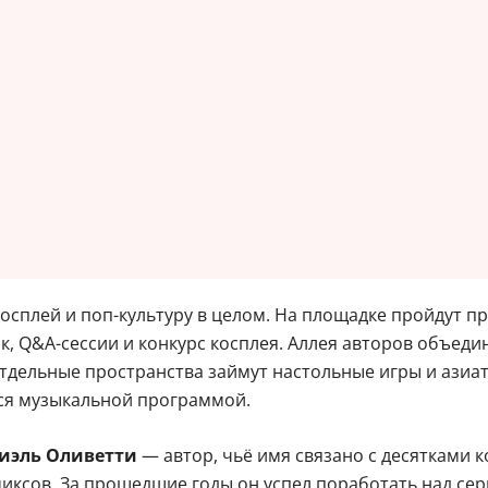
косплей и поп-культуру в целом. На площадке пройдут 
к, Q&A-сессии и конкурс косплея. Аллея авторов объеди
 отдельные пространства займут настольные игры и азиа
тся музыкальной программой.
иэль Оливетти
— автор, чьё имя связано с десятками к
миксов. За прошедшие годы он успел поработать над се