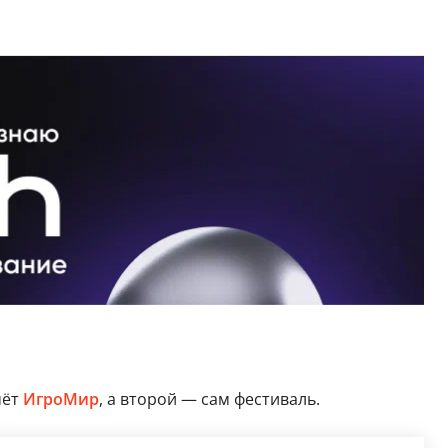
мёт
ИгроМир
, а второй — сам фестиваль.