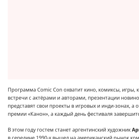
Программа Comic Con охватит кино, комиксы, игры, 
встречи с актёрами и авторами, презентации новино
представят свои проекты в игровых и инди-зонах, а
премии «Канон», а каждый день фестиваля заверши
В этом году гостем станет аргентинский художник
Ар
в середине 1990-х вышел на американский рынок ко