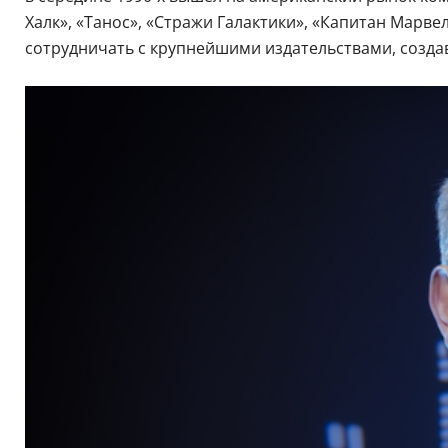
Халк», «Танос», «Стражи Галактики», «Капитан Марв
сотрудничать с крупнейшими издательствами, создав