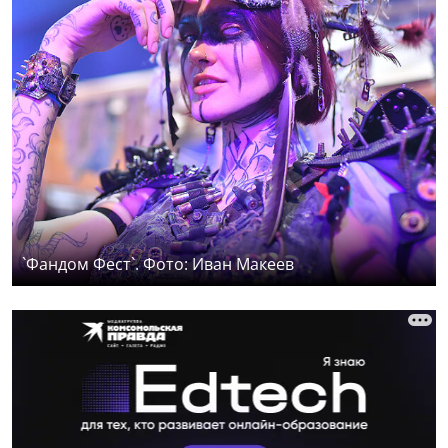
`Фандом Фест`. Фото: Иван Макеев