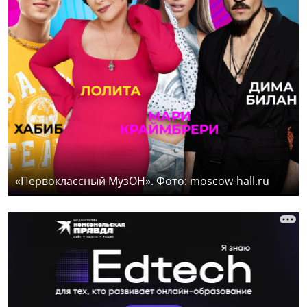
«Первоклассный МузОН». Фото: moscow-hall.ru