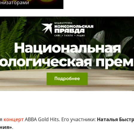
анизаторами
ся
концерт
ABBA Gold Hits. Его участники:
Наталья Быст
ния»
.