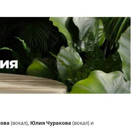
рова
(вокал),
Юлия Чуракова
(вокал) и