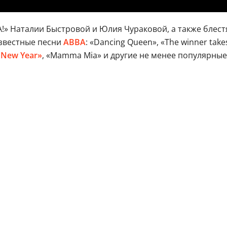
!» Наталии Быстровой и Юлия Чураковой, а также блес
звестные песни
ABBA
: «Dancing Queen», «The winner takes
 New Year»
, «Mamma Mia» и другие не менее популярны