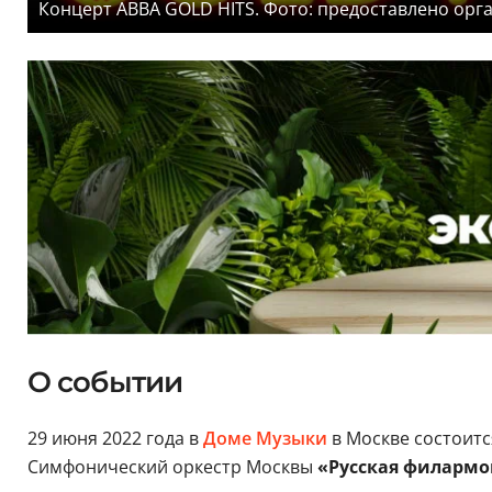
Концерт ABBA GOLD HITS. Фото: предоставлено орг
О событии
29 июня 2022 года в
Доме Музыки
в Москве состоит
Симфонический оркестр Москвы
«Русская филармо