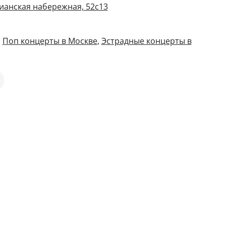
ианская набережная, 52с13
,
Поп концерты в Москве
,
Эстрадные концерты в