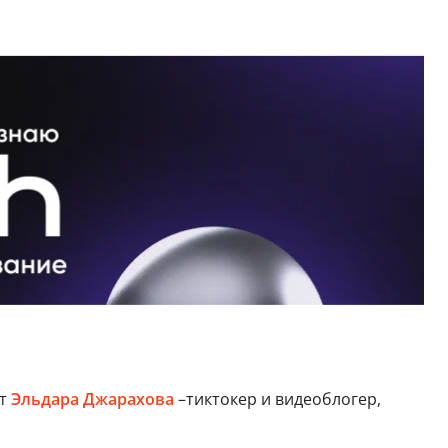
ит
Эльдара Джарахова
–тиктокер и видеоблогер,