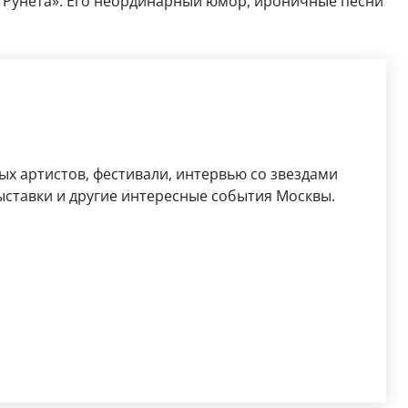
ию Рунета». Его неординарный юмор, ироничные песни
ых артистов, фестивали, интервью со звездами
выставки и другие интересные события Москвы.