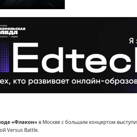
воде «Флакон»
в Москве с большим концертом выступ
рой Versus Battle.