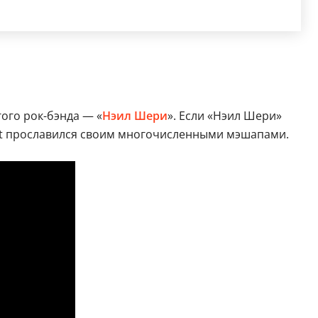
ого рок-бэнда — «
Нэил Шери
». Если «Нэил Шери»
vet прославился своим многочисленными мэшапами.