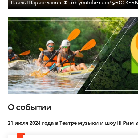
Наиль Шариязданов. Фото: youtube.com/@ROCKPRI
О событии
21 июля 2024 года в Театре музыки и шоу III Рим
в