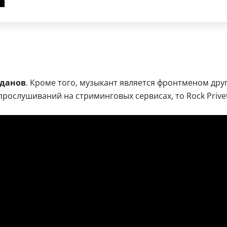
данов
. Кроме того, музыкант является фронтменом друг
 прослушиваний на стриминговых сервисах, то Rock Pri