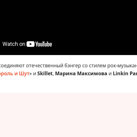
соединяют отечественный бэнгер со стилем рок-музыкан
ороль и Шут
» и
Skillet
,
Марина Максимова
и
Linkin Pa