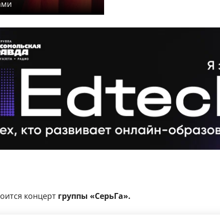
ами
тоится концерт
группы «СерьГа».