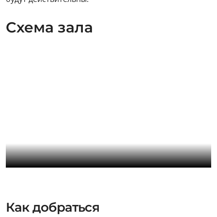
Организаторы концерта сообщают, что все
приобретенные ранее билеты на выступление LP
будут действительны.
Cхема зала