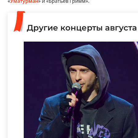
«
Уматурман
» и «Братьев Гримм».
Другие концерты августа