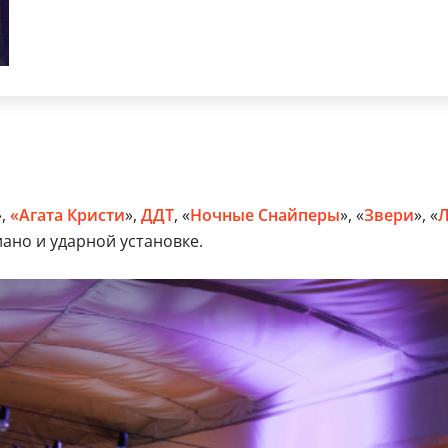
»,
«Агата Кристи
»,
ДДТ
, «
Ночные Снайперы
», «
Звери
», «
Л
ано и ударной установке.