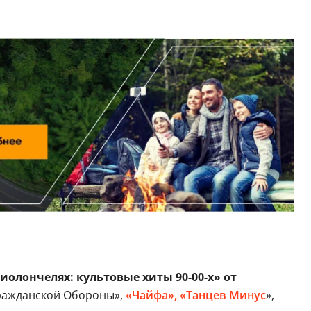
иолончелях: культовые хиты 90-00-х» от
ражданской Обороны»,
«Чайфа»,
«Танцев Минус
»,