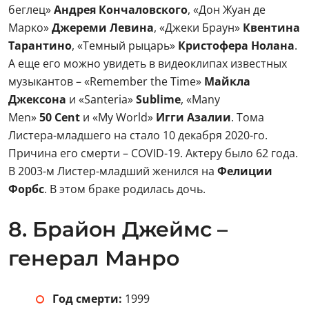
беглец»
Андрея Кончаловского
, «Дон Жуан де
Марко»
Джереми Левина
, «Джеки Браун»
Квентина
Тарантино
, «Темный рыцарь»
Кристофера Нолана
.
А еще его можно увидеть в видеоклипах известных
музыкантов – «Remember the Time»
Майкла
Джексона
и «Santeria»
Sublime
, «Many
Men»
50 Cent
и «My World»
Игги Азалии
. Тома
Листера-младшего на стало 10 декабря 2020-го.
Причина его смерти – COVID-19. Актеру было 62 года.
В 2003-м Листер-младший женился на
Фелиции
Форбс
. В этом браке родилась дочь.
8. Брайон Джеймс –
генерал Манро
Год смерти:
1999