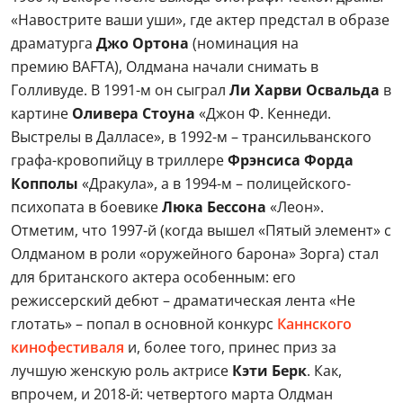
«Навострите ваши уши», где актер предстал в образе
драматурга
Джо Ортона
(номинация на
премию BAFTA), Олдмана начали снимать в
Голливуде. В 1991-м он сыграл
Ли Харви Освальда
в
картине
Оливера Стоуна
«Джон Ф. Кеннеди.
Выстрелы в Далласе», в 1992-м – трансильванского
графа-кровопийцу в триллере
Фрэнсиса Форда
Копполы
«Дракула», а в 1994-м – полицейского-
психопата в боевике
Люка Бессона
«Леон».
Отметим, что 1997-й (когда вышел «Пятый элемент» с
Олдманом в роли «оружейного барона» Зорга) стал
для британского актера особенным: его
режиссерский дебют – драматическая лента «Не
глотать» – попал в основной конкурс
Каннского
кинофестиваля
и, более того, принес приз за
лучшую женскую роль актрисе
Кэти Берк
. Как,
впрочем, и 2018-й: четвертого марта Олдман