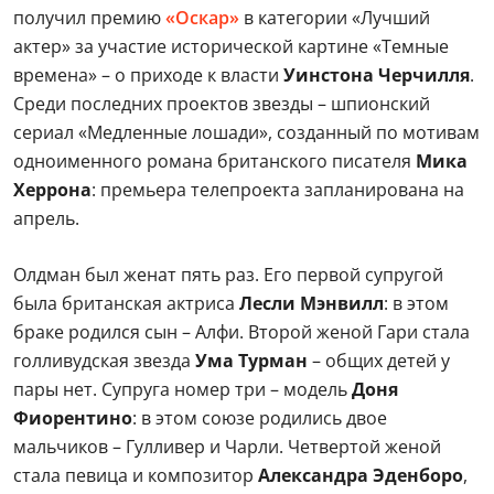
получил премию
«Оскар»
в категории «Лучший
актер» за участие исторической картине «Темные
времена» – о приходе к власти
Уинстона Черчилля
.
Среди последних проектов звезды – шпионский
сериал «Медленные лошади», созданный по мотивам
одноименного романа британского писателя
Мика
Херрона
: премьера телепроекта запланирована на
апрель.
Олдман был женат пять раз. Его первой супругой
была британская актриса
Лесли Мэнвилл
: в этом
браке родился сын – Алфи. Второй женой Гари стала
голливудская звезда
Ума Турман
– общих детей у
пары нет. Супруга номер три – модель
Доня
Фиорентино
: в этом союзе родились двое
мальчиков – Гулливер и Чарли. Четвертой женой
стала певица и композитор
Александра Эденборо
,