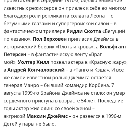
проектах еще в середине 1970-х, однако внимание
известных режиссеров он привлек к себе во многом
благодаря роли репликанта-солдата Леона – с
безумными глазами и супергеройской силой – в
фантастическом триллере
Ридли Скотта
«Бегущий
по лезвию».
Пол Верховен
пригласил Джеймса в
исторический боевик «Плоть и кровь», а
Вольфганг
Петерсен
– в фантастическую ленту «Враг
мой»,
Уолтер Хилл
позвал актера в «Красную жару»,
а
Андрей Кончаловский
– в «Танго и Кэша». И все
же самой известной ролью Джеймса остается
генерал Манро – бывший командир Корбена. 7
августа 1999-го Брайона Джеймса не стало: он умер
сердечного приступа в возрасте 54 лет. Последние
годы актер жил один: со своей женой –
актрисой
Максин Джеймс
– он развелся в 1996-м.
Детей у пары не было.