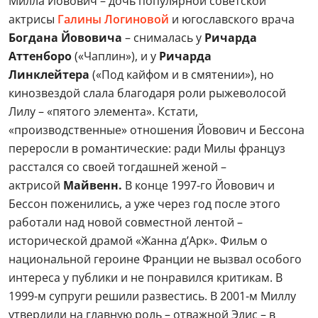
Милла Йовович – дочь популярной советской
актрисы
Галины Логиновой
и югославского врача
Богдана Йововича
– снималась у
Ричарда
Аттенборо
(«Чаплин»), и у
Ричарда
Линклейтера
(«Под кайфом и в смятении»), но
кинозвездой слала благодаря роли рыжеволосой
Лилу – «пятого элемента». Кстати,
«производственные» отношения Йовович и Бессона
переросли в романтические: ради Милы француз
расстался со своей тогдашней женой –
актрисой
Майвенн.
В конце 1997-го Йовович и
Бессон поженились, а уже через год после этого
работали над новой совместной лентой –
исторической драмой «Жанна д’Арк». Фильм о
национальной героине Франции не вызвал особого
интереса у публики и не понравился критикам. В
1999-м супруги решили развестись. В 2001-м Миллу
утвердили на главную роль – отважной Элис – в