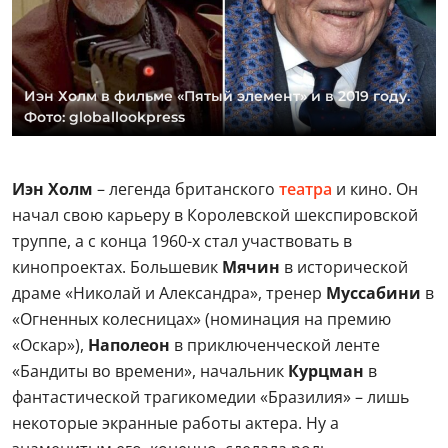
Иэн Холм в фильме «Пятый элемент» и в 2019 году.
Фото: globallookpress
Иэн Холм
– легенда британского
театра
и кино. Он
начал свою карьеру в Королевской шекспировской
труппе, а с конца 1960-х стал участвовать в
кинопроектах. Большевик
Мячин
в исторической
драме «Николай и Александра», тренер
Муссабини
в
«Огненных колесницах» (номинация на премию
«Оскар»),
Наполеон
в приключенческой ленте
«Бандиты во времени», начальник
Курцман
в
фантастической трагикомедии «Бразилия» – лишь
некоторые экранные работы актера. Ну а