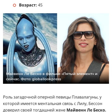
Возраст:
45
Майвенн Ле Беско в фильме «Пятый элемент» и
сейчас. Фото: globallookpress
Роль загадочной оперной певицы Плавалагуны, у
которой имеется ментальная связь с Лилу, Бессон
доверил своей тогдашней жене
Майвенн Ле Беско.