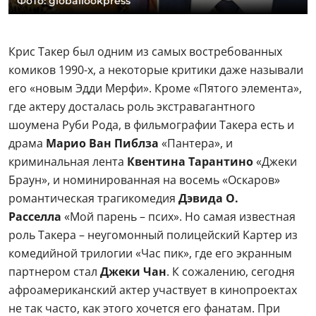
Фото: globallookpress
Крис Такер был одним из самых востребованных
комиков 1990-х, а некоторые критики даже называли
его «новым Эдди Мерфи». Кроме «Пятого элемента»,
где актеру досталась роль экстравагантного
шоумена Руби Рода, в фильмографии Такера есть и
драма
Марио Ван Пиблза
«Пантера», и
криминальная лента
Квентина Тарантино
«Джеки
Браун», и номинированная на восемь «Оскаров»
романтическая трагикомедия
Дэвида О.
Расселла
«Мой парень – псих». Но самая известная
роль Такера – неугомонный полицейский Картер из
комедийной трилогии «Час пик», где его экранным
партнером стал
Джеки Чан
. К сожалению, сегодня
афроамериканский актер участвует в кинопроектах
не так часто, как этого хочется его фанатам. При