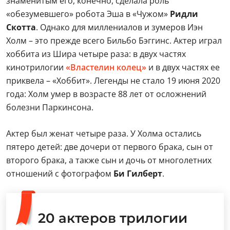
знаменитым его, конечно, сделала роль
«обезумевшего» робота Эша в «Чужом»
Ридли
Скотта
. Однако для миллениалов и зумеров Иэн
Холм – это прежде всего Бильбо Бэггинс. Актер играл
хоббита из Шира четыре раза: в двух частях
кинотрилогии
«Властелин колец»
и в двух частях ее
приквела – «Хоббит». Легенды не стало 19 июня 2020
года: Холм умер в возрасте 88 лет от осложнений
болезни Паркинсона.
Актер был женат четыре раза. У Холма остались
пятеро детей: две дочери от первого брака, сын от
второго брака, а также сын и дочь от многолетних
отношений с фотографом
Би Гилберт
.
20 актеров трилогии