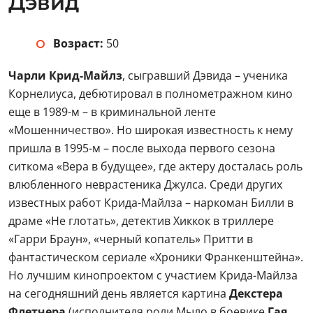
Дэвид
Возраст:
50
Чарли Крид-Майлз
, сыгравший Дэвида – ученика
Корнелиуса, дебютировал в полнометражном кино
еще в 1989-м – в криминальной ленте
«Мошенничество». Но широкая известность к нему
пришла в 1995-м – после выхода первого сезона
ситкома «Вера в будущее», где актеру досталась роль
влюбленного неврастеника Джулса. Среди других
известных работ Крида-Майлза – наркоман Билли в
драме «Не глотать», детектив Хиккок в триллере
«Гарри Браун», «черный копатель» Притти в
фантастическом сериале «Хроники Франкенштейна».
Но лучшим кинопроектом с участием Крида-Майлза
на сегодняшний день является картина
Декстера
Флетчера
(исполнителя роли Мыло в боевике
Гая