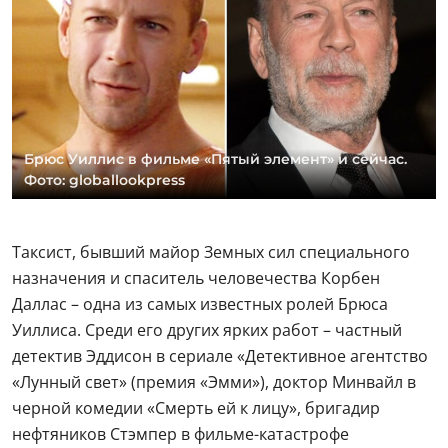
Брюс Уиллис в фильме «Пятый элемент» и сейчас.
Фото: globallookpress
Таксист, бывший майор Земных сил специального
назначения и спаситель человечества Корбен
Даллас – одна из самых известных ролей Брюса
Уиллиса. Среди его других ярких работ – частный
детектив Эддисон в сериале «Детективное агентство
«Лунный свет» (премия «Эмми»), доктор Минвайл в
черной комедии «Смерть ей к лицу», бригадир
нефтяников Стэмпер в фильме-катастрофе