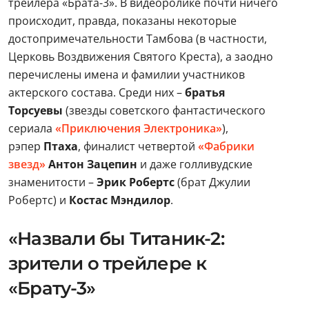
трейлера «Брата-3». В видеоролике почти ничего
происходит, правда, показаны некоторые
достопримечательности Тамбова (в частности,
Церковь Воздвижения Святого Креста), а заодно
перечислены имена и фамилии участников
актерского состава. Среди них –
братья
Торсуевы
(звезды советского фантастического
сериала
«Приключения Электроника»
),
рэпер
Птаха
, финалист четвертой
«Фабрики
звезд»
Антон Зацепин
и даже голливудские
знаменитости –
Эрик Робертс
(брат Джулии
Робертс) и
Костас Мэндилор
.
«Назвали бы Титаник-2:
зрители о трейлере к
«Брату-3»