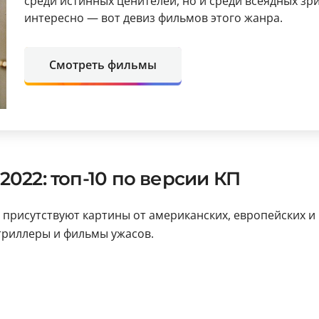
среди истинных ценителей, но и среди всеядных зр
интересно — вот девиз фильмов этого жанра.
Смотреть фильмы
022: топ-10 по версии КП
 присутствуют картины от американских, европейских и 
триллеры и фильмы ужасов.