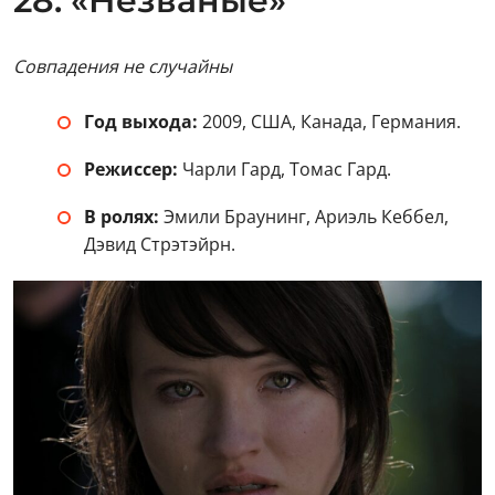
28. «Незваные»
Совпадения не случайны
Год выхода:
2009, США, Канада, Германия.
Режиссер:
Чарли Гард, Томас Гард.
В ролях:
Эмили Браунинг, Ариэль Кеббел,
Дэвид Стрэтэйрн.