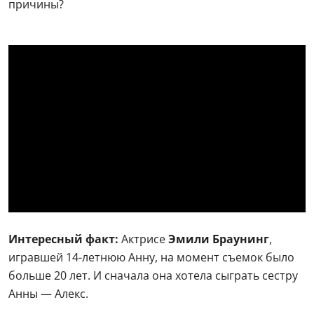
причины?
Интересный факт:
Актрисе
Эмили Браунинг
,
игравшей 14-летнюю Анну, на момент съемок было
больше 20 лет. И сначала она хотела сыграть сестру
Анны — Алекс.