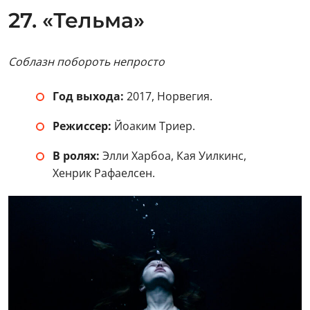
27. «Тельма»
Соблазн побороть непросто
Год выхода:
2017, Норвегия.
Режиссер:
Йоаким Триер.
В ролях:
Элли Харбоа, Кая Уилкинс,
Хенрик Рафаелсен.